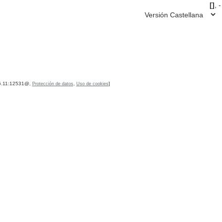
[]
, -
16.11:12531@,
,
]
Protección de datos
Uso de cookies