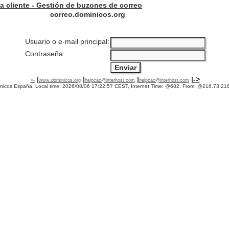
 a cliente - Gestión de buzones de correo
correo.dominicos.org
Usuario o e-mail principal:
Contraseña:
|
|
|
|
->
<-
www.dominicos.org
helpcac@interhost.com
helpcac@interhost.com
inicos España, Local time: 2026/08/06 17:22:57 CEST, Internet Time: @682, From: @216.73.2